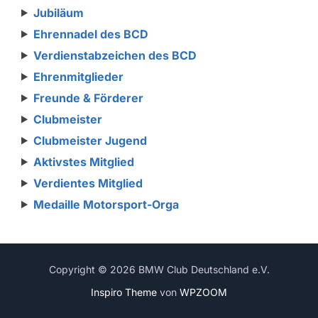
Jubiläum
Ehrennadel des BCD
Verdienstabzeichen des BCD
Ehrenmitglieder
Freunde & Förderer
Clubmeister
Clubmeister Jugend
Aktivstes Mitglied
Verdientes Mitglied
Medaille Motorsport-Orga
Copyright © 2026 BMW Club Deutschland e.V.
Inspiro Theme
von
WPZOOM