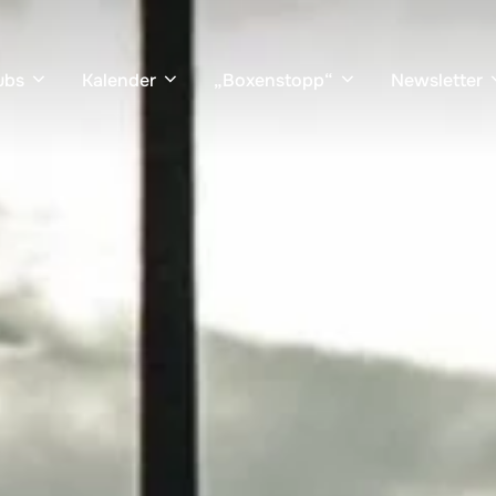
ubs
Kalender
„Boxenstopp“
Newsletter