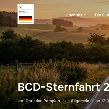
Zum
Inhalt
Über uns
Die Clu
springen
BCD-Sternfahrt 2
Verö
von
Christian Pomplun
in
Allgemein
an
13.
am