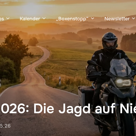
bs
Kalender
„Boxenstopp“
Newsletter
026: Die Jagd auf N
ffentlicht
05.26