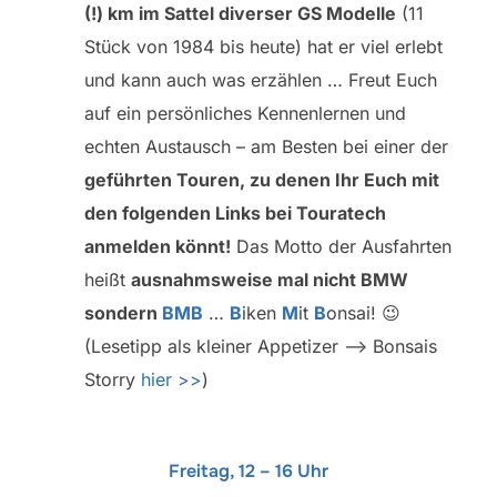
(!) km im Sattel diverser GS Modelle
(11
Stück von 1984 bis heute) hat er viel erlebt
und kann auch was erzählen … Freut Euch
auf ein persönliches Kennenlernen und
echten Austausch – am Besten bei einer der
geführten Touren, zu denen Ihr Euch mit
den folgenden Links bei Touratech
anmelden könnt!
Das Motto der Ausfahrten
heißt
ausnahmsweise mal nicht BMW
sondern
BMB
…
B
iken
M
it
B
onsai! 😉
(Lesetipp als kleiner Appetizer –> Bonsais
Storry
hier >>
)
Freitag, 12 – 16 Uhr