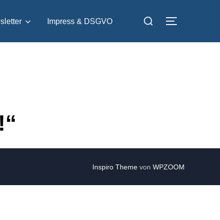
Suchen
letter
Impress & DSGVO
SEITENLE
nach:
!“
Inspiro Theme
von
WPZOOM