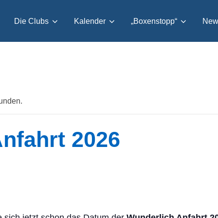
Die Clubs
Kalender
„Boxenstopp“
News
funden.
nfahrt 2026
e sich jetzt schon das Datum der
Wunderlich Anfahrt 2