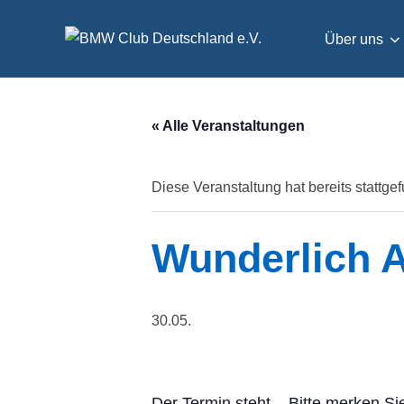
Zum
Inhalt
Über uns
springen
« Alle Veranstaltungen
Diese Veranstaltung hat bereits stattge
Wunderlich A
30.05.
Der Termin steht – Bitte merken Si