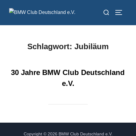
Zum
Suchen
Inhalt
SEITEN
nach:
springen
Schlagwort:
Jubiläum
30 Jahre BMW Club Deutschland
e.V.
Copyright © 2026 BMW Club Deutschland e.V.