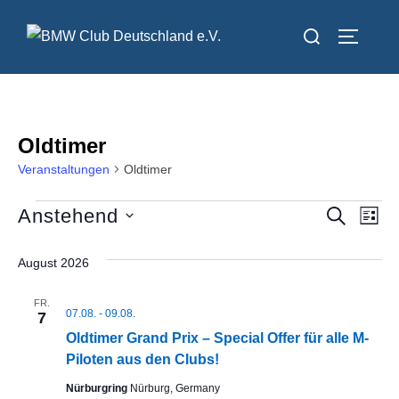
Zum
Suchen
Inhalt
SEITEN
nach:
springen
Oldtimer
Veranstaltungen
Oldtimer
Veranstaltungen
Anstehend
V
V
SUCHE
LIST
D
e
e
August 2026
a
r
r
t
a
FR.
07.08.
-
09.08.
u
7
a
n
Oldtimer Grand Prix – Special Offer für alle M-
m
Piloten aus den Clubs!
s
n
w
t
Nürburgring
Nürburg, Germany
ä