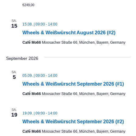
s
€249,00
h
a
t
l
l
SA.
e
15.08. | 09:00
-
14:00
15
a
t
n
Wheels & Weißwürscht August 2026 (#2)
u
l
.
Café Mo66
Moosacher Straße 66, München, Bayern, Germany
n
t
g
September 2026
u
A
SA.
05.09. | 09:00
-
14:00
5
n
n
Wheels & Weißwürscht September 2026 (#1)
s
g
Café Mo66
Moosacher Straße 66, München, Bayern, Germany
i
e
c
SA.
19.09. | 09:00
-
14:00
19
n
h
Wheels & Weißwürscht September 2026 (#2)
t
S
Café Mo66
Moosacher Straße 66, München, Bayern, Germany